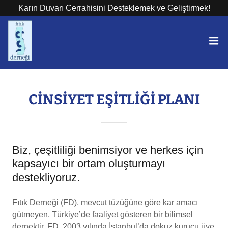
Karın Duvarı Cerrahisini Desteklemek ve Geliştirmek!
CİNSİYET EŞİTLİĞİ PLANI
Biz, çeşitliliği benimsiyor ve herkes için
kapsayıcı bir ortam oluşturmayı
destekliyoruz.
Fıtık Derneği (FD), mevcut tüzüğüne göre kar amacı
gütmeyen, Türkiye’de faaliyet gösteren bir bilimsel
dernektir. FD, 2003 yılında İstanbul’da dokuz kurucu üye