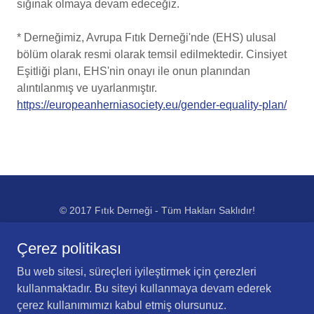
sığınak olmaya devam edeceğiz.
* Derneğimiz, Avrupa Fıtık Derneği'nde (EHS) ulusal
bölüm olarak resmi olarak temsil edilmektedir. Cinsiyet
Eşitliği planı, EHS'nin onayı ile onun planından
alıntılanmış ve uyarlanmıştır.
https://europeanherniasociety.eu/gender-equality-plan/
© 2017 Fıtık Derneği - Tüm Hakları Saklıdır!
Çerez politikası
Bu web sitesi, süreçleri iyileştirmek için çerezleri
kullanmaktadır. Bu siteyi kullanmaya devam ederek
Powered by
çerez kullanımımızı kabul etmiş olursunuz.